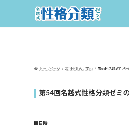
コ
ナ
ン
ビ
テ
ゲ
ン
ー
ツ
シ
へ
ョ
ス
ン
キ
に
ッ
移
プ
動
トップページ
次回ゼミのご案内
第54回名越式性格
第54回名越式性格分類ゼミ
■日時