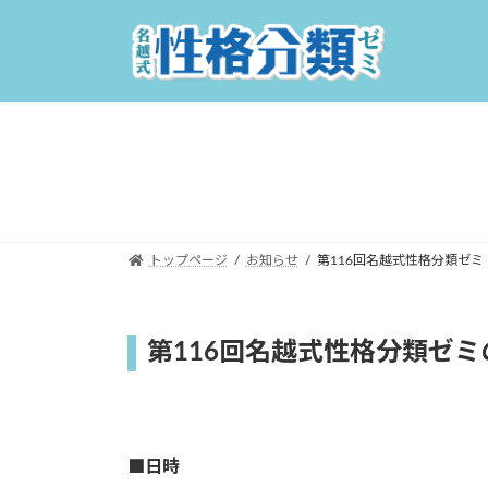
コ
ナ
ン
ビ
テ
ゲ
ン
ー
ツ
シ
へ
ョ
ス
ン
キ
に
ッ
移
プ
動
トップページ
お知らせ
第116回名越式性格分類ゼミ
第116回名越式性格分類ゼミ
■日時